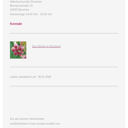
Volkshochschule Elmshorn
Bismarckstraße 13
25335 Elmshorn
Donnerstags 19:45 Uhr - 22:00 Uhr
Kontakt
Das Wetter in Elmshorn
zuletzt aktualisiert am 26.02.2026
Die auf unserer Internetseite
veröffentlichten Fotos wurden erstellt von: